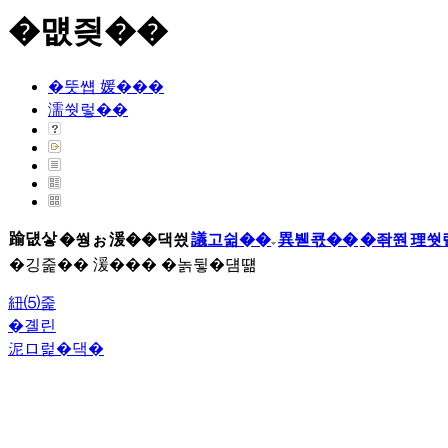
�먮즺��
�뚯썝 媛���
濡쒓렇��
踰덊샇
�쒕ぉ
湲��댁씠
議고쉶��
異붿쿇��
�좎쭨
理쒓
�깅줉�� 湲��� �놁뒿�덈떎
紐⑸줉
�곌린
泥ロ럹�댁�