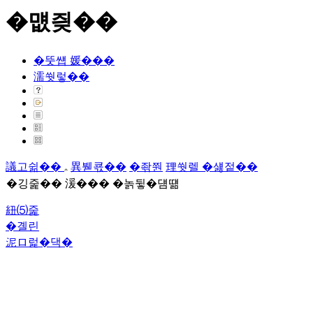
�먮즺��
�뚯썝 媛���
濡쒓렇��
議고쉶��
異붿쿇��
�좎쭨
理쒓렐 �섏젙��
�깅줉�� 湲��� �놁뒿�덈떎
紐⑸줉
�곌린
泥ロ럹�댁�