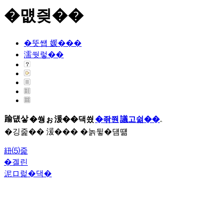
�먮즺��
�뚯썝 媛���
濡쒓렇��
踰덊샇
�쒕ぉ
湲��댁씠
�좎쭨
議고쉶��
�깅줉�� 湲��� �놁뒿�덈떎
紐⑸줉
�곌린
泥ロ럹�댁�