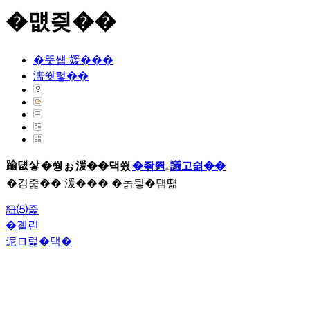
�먮즺��
�뚯썝 媛���
濡쒓렇��
踰덊샇
�쒕ぉ
湲��댁씠
�좎쭨
議고쉶��
�깅줉�� 湲��� �놁뒿�덈떎
紐⑸줉
�곌린
泥ロ럹�댁�