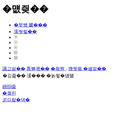
�먮즺��
�뚯썝 媛���
濡쒓렇��
議고쉶��
異붿쿇��
�좎쭨
理쒓렐 �섏젙��
�깅줉�� 湲��� �놁뒿�덈떎
紐⑸줉
�곌린
泥ロ럹�댁�